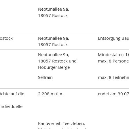
Neptunallee 9a,
18057 Rostock
Rostock
Neptunallee 9a,
Entsorgung Bau
18057 Rostock
Neptunallee 9a,
Mindestalter: 1
18057 Rostock und
max. 8 Person
Hoburger Berge
Sellrain
max. 8 Teilneh
ächte auf die
2.208 m ü.A.
endet am 30.0
ndividuelle
Kanuverleih Teetzleben,