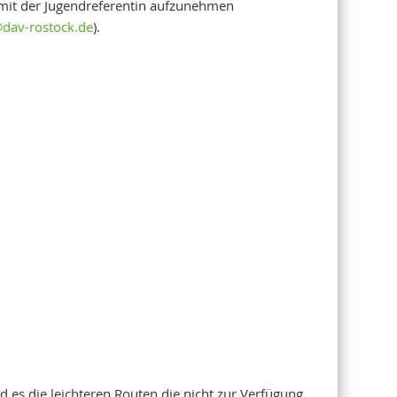
mit der Jugendreferentin aufzunehmen
dav-rostock.de
).
nd es die leichteren Routen die nicht zur Verfügung