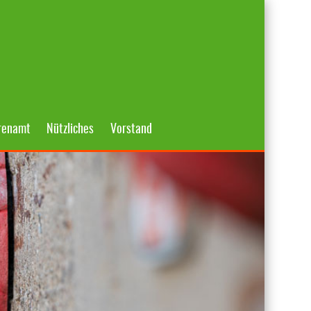
renamt
Nützliches
Vorstand