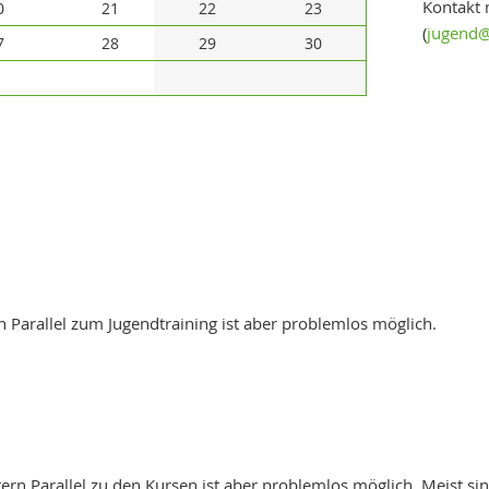
Kontakt 
0
21
22
23
(
jugend@
7
28
29
30
rn Parallel zum Jugendtraining ist aber problemlos möglich.
ttern Parallel zu den Kursen ist aber problemlos möglich. Meist si