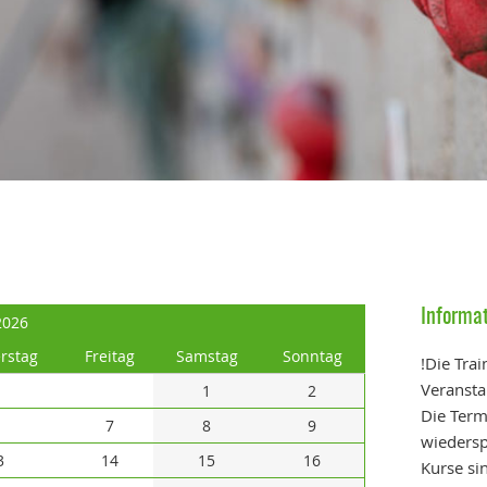
Informa
2026
rstag
Freitag
Samstag
Sonntag
!Die Tra
Veransta
1
2
Die Term
6
7
8
9
wiedersp
3
14
15
16
Kurse si