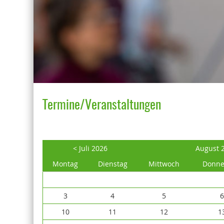
Termine/Veranstaltungen
< Juli 2026
August 
Montag
Dienstag
Mittwoch
Donne
3
4
5
10
11
12
1