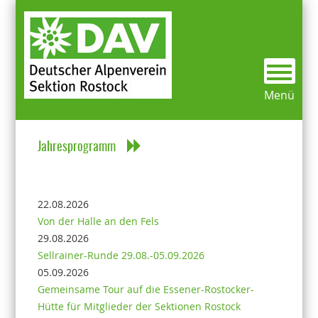
Mitgliederinfos
Kletterbunker
Über uns
Vereinsgeschichte
Mitgliedsdaten ändern
Alles Wichtige was du wissen musst
Aktivitäten
Ausleihausrüstung / Bibliothek
Preise/Öffnungszeiten
Menü
Sektionsmitteilung
Kurse
Jahresprogramm
Termine/Veranstaltungen
Kontakt
22.08.2026
Von der Halle an den Fels
Weitere Klettermöglichkeiten
29.08.2026
Sellrainer-Runde 29.08.-05.09.2026
05.09.2026
Gemeinsame Tour auf die Essener-Rostocker-
Hütte für Mitglieder der Sektionen Rostock