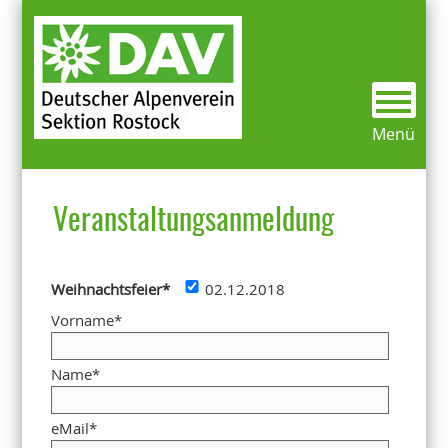
Kletterbunker
Über uns
Vereinsgeschichte
Alles Wichtige was du wissen musst
Aktivitäten
Preise/Öffnungszeiten
Menü
Kurse
Veranstaltungsanmeldung
Termine/Veranstaltungen
Kontakt
Weihnachtsfeier
*
02.12.2018
Vorname
*
Weitere Klettermöglichkeiten
Name
*
eMail
*