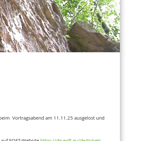
n beim Vortragsabend am 11.11.25 ausgelost und
t auf EOFT-Website
https://de.eoft.eu/de/tickets