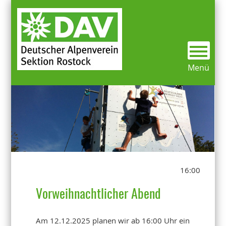
Mitgliederinfos
Kletterbunker
Über uns
Vereinsgeschichte
Mitgliedsdaten ändern
Alles Wichtige was du wissen musst
Aktivitäten
Ausleihausrüstung / Bibliothek
Preise/Öffnungszeiten
Menü
Sektionsmitteilung
Kurse
Termine/Veranstaltungen
Kontakt
Weitere Klettermöglichkeiten
16:00
Vorweihnachtlicher Abend
Am 12.12.2025 planen wir ab 16:00 Uhr ein