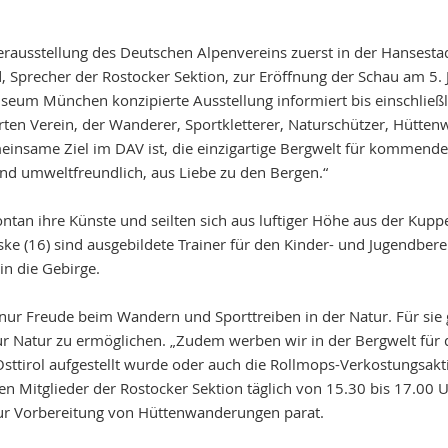
rausstellung des Deutschen Alpenvereins zuerst in der Hansest
d, Sprecher der Rostocker Sektion, zur Eröffnung der Schau am 5.
eum München konzipierte Ausstellung informiert bis einschließli
ten Verein, der Wanderer, Sportkletterer, Naturschützer, Hüttenw
meinsame Ziel im DAV ist, die einzigartige Bergwelt für kommend
und umweltfreundlich, aus Liebe zu den Bergen.“
ntan ihre Künste und seilten sich aus luftiger Höhe aus der Kupp
ke (16) sind ausgebildete Trainer für den Kinder- und Jugendberei
in die Gebirge.
 nur Freude beim Wandern und Sporttreiben in der Natur. Für sie 
 Natur zu ermöglichen. „Zudem werben wir in der Bergwelt für di
 Osttirol aufgestellt wurde oder auch die Rollmops-Verkostungs
 Mitglieder der Rostocker Sektion täglich von 15.30 bis 17.00 U
s zur Vorbereitung von Hüttenwanderungen parat.