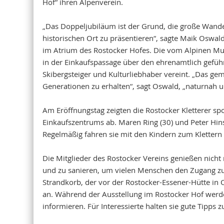
Hof“ ihren Alpenverein.
„Das Doppeljubiläum ist der Grund, die große Wande
historischen Ort zu präsentieren“, sagte Maik Oswal
im Atrium des Rostocker Hofes. Die vom Alpinen Mus
in der Einkaufspassage über den ehrenamtlich geführ
Skibergsteiger und Kulturliebhaber vereint. „Das ge
Generationen zu erhalten“, sagt Oswald, „naturnah 
Am Eröffnungstag zeigten die Rostocker Kletterer spo
Einkaufszentrums ab. Maren Ring (30) und Peter Hins
Regelmäßig fahren sie mit den Kindern zum Klettern 
Die Mitglieder des Rostocker Vereins genießen nicht
und zu sanieren, um vielen Menschen den Zugang zur
Strandkorb, der vor der Rostocker-Essener-Hütte in
an. Während der Ausstellung im Rostocker Hof werden
informieren. Für Interessierte halten sie gute Tipp